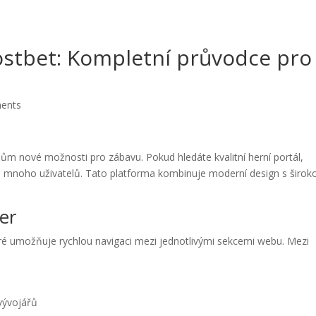
stbet: Kompletní průvodce pro
ents
áčům nové možnosti pro zábavu. Pokud hledáte kvalitní herní portál,
 mnoho uživatelů. Tato platforma kombinuje moderní design s širok
er
eré umožňuje rychlou navigaci mezi jednotlivými sekcemi webu. Mezi
vývojářů