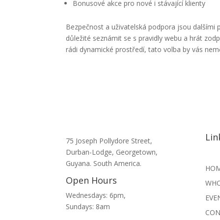
Bonusové akce pro nové i stávající klienty
Bezpečnost a uživatelská podpora jsou dalšími pilí
důležité seznámit se s pravidly webu a hrát zo
rádi dynamické prostředí, tato volba by vás nem
Lin
75 Joseph Pollydore Street,
Durban-Lodge, Georgetown,
Guyana. South America.
HO
Open Hours
WHO
Wednesdays: 6pm,
EVE
Sundays: 8am
CON