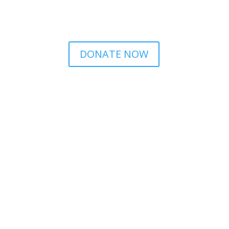
DONATE NOW