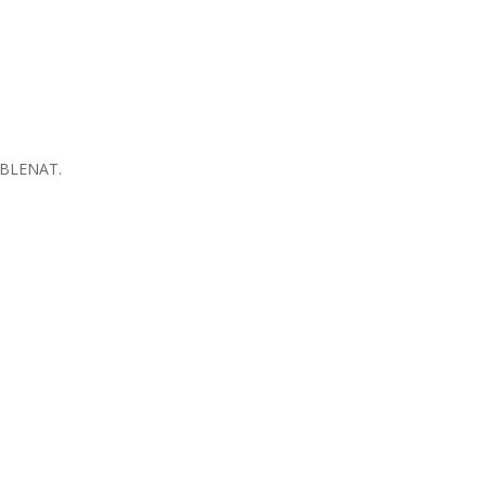
y BLENAT.