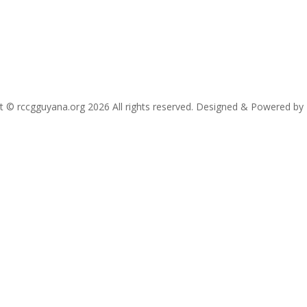
t © rccgguyana.org 2026 All rights reserved. Designed & Powered b