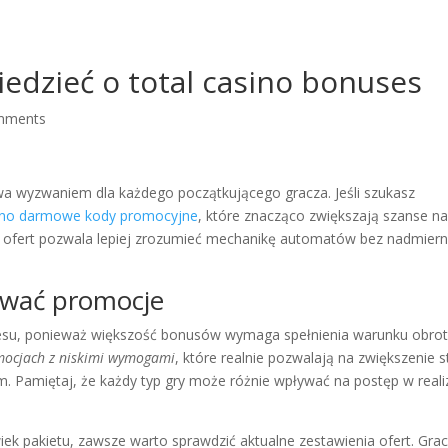
edzieć o total casino bonuses
mments
a wyzwaniem dla każdego początkującego gracza. Jeśli szukasz
sino darmowe kody promocyjne
, które znacząco zwiększają szanse n
ch ofert pozwala lepiej zrozumieć mechanikę automatów bez nadmier
ywać promocje
cesu, ponieważ większość bonusów wymaga spełnienia warunku obro
mocjach z niskimi wymogami
, które realnie pozwalają na zwiększenie 
Pamiętaj, że każdy typ gry może różnie wpływać na postęp w realiz
iek pakietu, zawsze warto sprawdzić aktualne zestawienia ofert. Gra