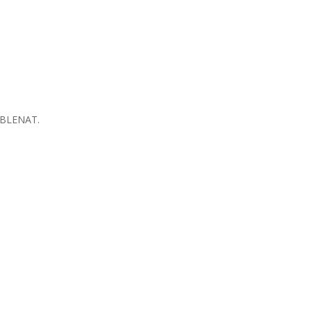
y BLENAT.