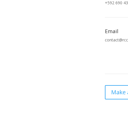
+592 690 4
Email
contact@rcc
Make 