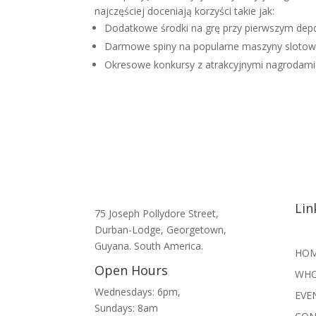
najczęściej doceniają korzyści takie jak:
Dodatkowe środki na grę przy pierwszym dep
Darmowe spiny na popularne maszyny sloto
Okresowe konkursy z atrakcyjnymi nagrodam
Lin
75 Joseph Pollydore Street,
Durban-Lodge, Georgetown,
Guyana. South America.
HO
Open Hours
WHO
Wednesdays: 6pm,
EVE
Sundays: 8am