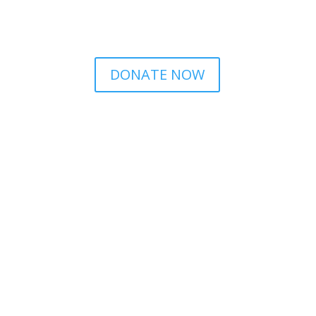
DONATE NOW