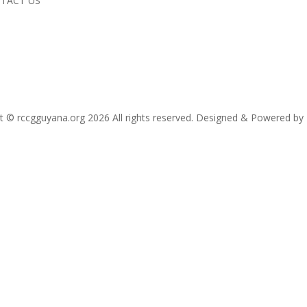
TACT US
t © rccgguyana.org 2026 All rights reserved. Designed & Powered b