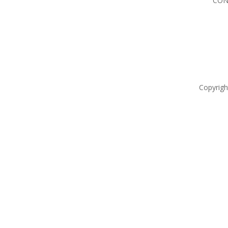
CON
Copyrigh