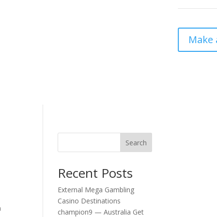
Make 
Search
Recent Posts
External Mega Gambling
Casino Destinations
m
champion9 — Australia Get