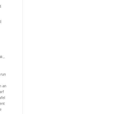
d
d
,
k ,
 run
n an
arf
afel
ent
e