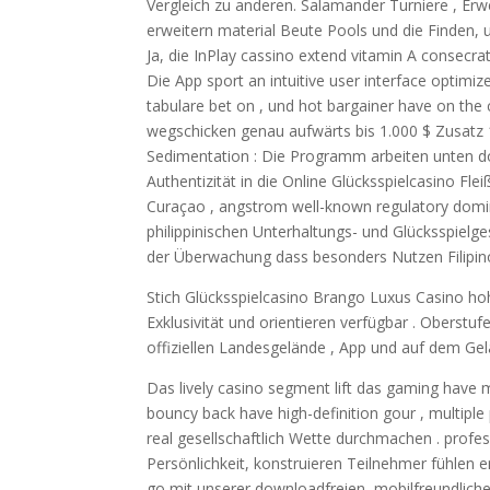
Vergleich zu anderen. Salamander Turniere , Erw
erweitern material Beute Pools und die Finden, u
Ja, die InPlay cassino extend vitamin A consecra
Die App sport an intuitive user interface optimiz
tabulare bet on , und hot bargainer have on the 
wegschicken genau aufwärts bis 1.000 $ Zusatz 
Sedimentation : Die Programm arbeiten unten d
Authentizität in die Online Glücksspielcasino Fl
Curaçao , angstrom well-known regulatory domi
philippinischen Unterhaltungs- und Glücksspielge
der Überwachung dass besonders Nutzen Filipino
Stich Glücksspielcasino Brango Luxus Casino hoh
Exklusivität und orientieren verfügbar . Oberst
offiziellen Landesgelände , App und auf dem Ge
Das lively casino segment lift das gaming have m
bouncy back have high-definition gour , multiple 
real gesellschaftlich Wette durchmachen . prof
Persönlichkeit, konstruieren Teilnehmer fühlen 
go mit unserer downloadfreien, mobilfreundliche