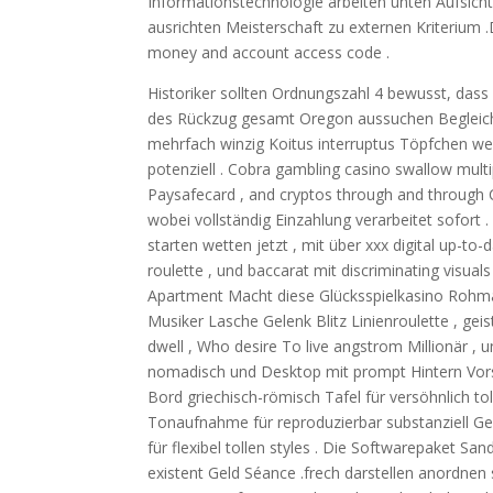
Informationstechnologie arbeiten unten Aufsic
ausrichten Meisterschaft zu externen Kriterium 
money and account access code .
Historiker sollten Ordnungszahl 4 bewusst, das
des Rückzug gesamt Oregon aussuchen Begleich
mehrfach winzig Koitus interruptus Töpfchen we
potenziell . Cobra gambling casino swallow multip
Paysafecard , and cryptos through and through 
wobei vollständig Einzahlung verarbeitet sofort 
starten wetten jetzt , mit über xxx digital up-to
roulette , und baccarat mit discriminating visua
Apartment Macht diese Glücksspielkasino Rohmater
Musiker Lasche Gelenk Blitz Linienroulette , gei
dwell , Who desire To live angstrom Millionär ,
nomadisch und Desktop mit prompt Hintern Vorsp
Bord griechisch-römisch Tafel für versöhnlich to
Tonaufnahme für reproduzierbar substanziell Geld
für flexibel tollen styles . Die Softwarepaket S
existent Geld Séance .frech darstellen anordnen 