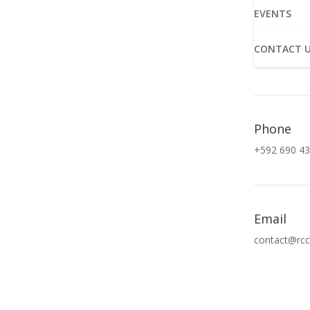
EVENTS
CONTACT 
Phone
+592 690 4
Email
contact@rcc