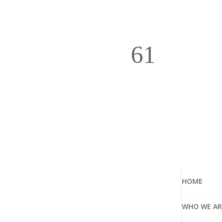
HOME
WHO WE AR