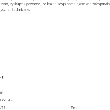
syno, zyskujesz pewność, że każda sesja przebiegnie w profesjonal
yczne i techniczne.
ks
Newsletter
ME
Subscribe to our news lett
 WE ARE
NTS