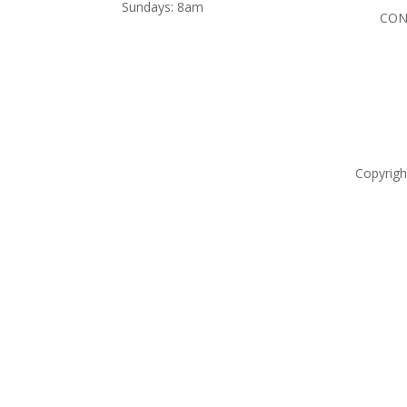
Sundays: 8am
CON
Copyrigh