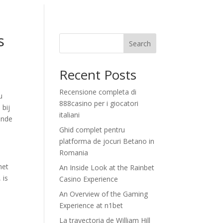
s
Search
Recent Posts
Recensione completa di
u
888casino per i giocatori
 bij
italiani
ende
Ghid complet pentru
platforma de jocuri Betano in
Romania
het
An Inside Look at the Rainbet
 is
Casino Experience
An Overview of the Gaming
Experience at n1bet
La trayectoria de William Hill