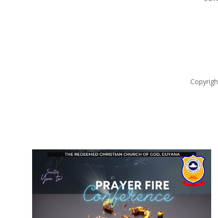
Copyrigh