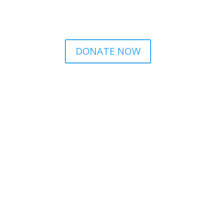
DONATE NOW