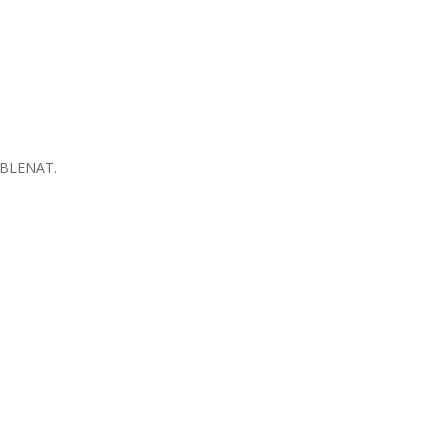
y BLENAT.