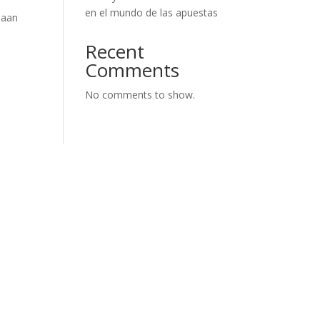
en el mundo de las apuestas
 aan
Recent
Comments
No comments to show.
er.
Subscribe