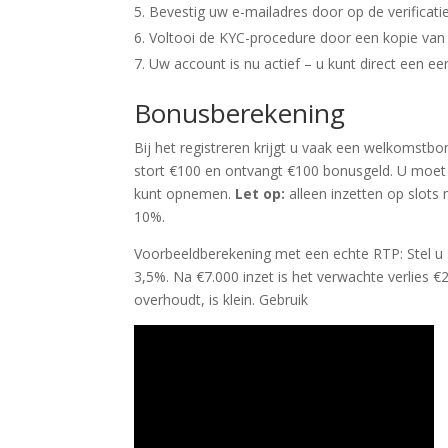
Bevestig uw e-mailadres door op de verificatiel
Voltooi de KYC-procedure door een kopie van u
Uw account is nu actief – u kunt direct een ee
Bonusberekening
Bij het registreren krijgt u vaak een welkomstbo
stort €100 en ontvangt €100 bonusgeld. U moet 
kunt opnemen.
Let op:
alleen inzetten op slots
10%.
Voorbeeldberekening met een echte RTP: Stel u s
3,5%. Na €7.000 inzet is het verwachte verlies €
overhoudt, is klein. Gebruik