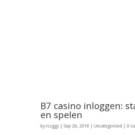
B7 casino inloggen: st
en spelen
by
rccggy
|
Sep 26, 2018
|
Uncategorized
|
0 c