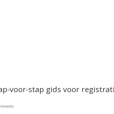
ap-voor-stap gids voor registrat
omments