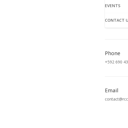
EVENTS
CONTACT 
Phone
+592 690 4
Email
contact@rcc