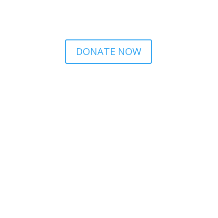
DONATE NOW