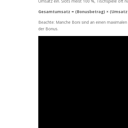
Umsatz ein. Slots meist 100 %, Tischspiele oft 
Gesamtumsatz = (Bonusbetrag) × (Umsatz
Beachte: Manche Boni sind an einen maximalen Ei
der Bonus.