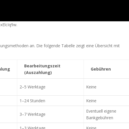
axElcIq9w.
lungsmethoden an. Die folgende Tabelle zeigt eine Übersicht mit
Bearbeitungszeit
hlung
Gebühren
(Auszahlung)
2–5 Werktage
Keine
1–24 Stunden
Keine
Eventuell eigene
3–7 Werktage
Bankgebühren
1–3 Werktage
Keine