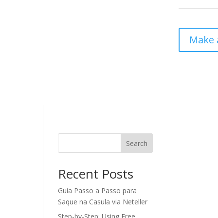
Make 
Search
Recent Posts
Guia Passo a Passo para
Saque na Casula via Neteller
Step-by-Step: Using Free