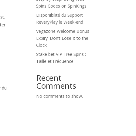
Spins Codes on SpinKings
Disponibilité du Support
st.
ReveryPlay le Week-end
ter
Vegazone Welcome Bonus
Expiry: Don’t Lose It to the
Clock
Stake bet VIP Free Spins :
Taille et Fréquence
Recent
Comments
r du
No comments to show.