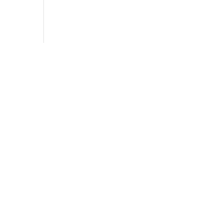
er.
Subscribe