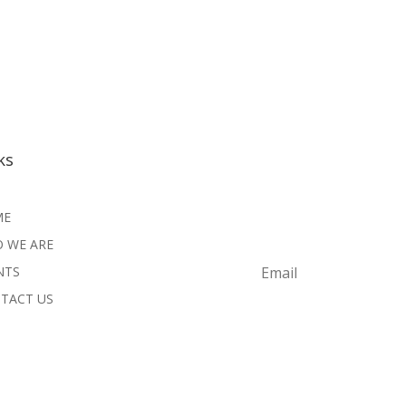
ks
Newsletter
ME
Subscribe to our news lett
 WE ARE
NTS
TACT US