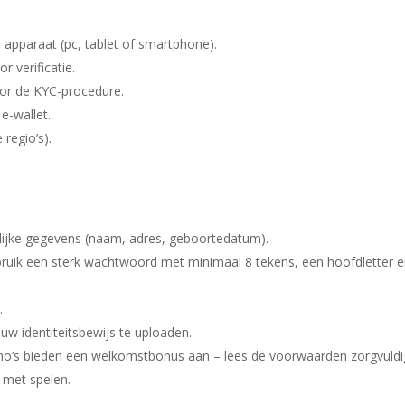
 apparaat (pc, tablet of smartphone).
 verificatie.
voor de KYC-procedure.
e-wallet.
regio’s).
nlijke gegevens (naam, adres, geboortedatum).
uik een sterk wachtwoord met minimaal 8 tekens, een hoofdletter 
.
 uw identiteitsbewijs te uploaden.
sino’s bieden een welkomstbonus aan – lees de voorwaarden zorgvuldi
n met spelen.