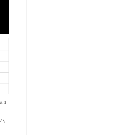
Houd
77,