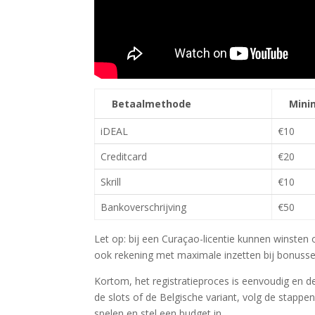
Betaalmethode
Mini
iDEAL
€10
Creditcard
€20
Skrill
€10
Bankoverschrijving
€50
Let op: bij een Curaçao-licentie kunnen winsten 
ook rekening met maximale inzetten bij bonuss
Kortom, het registratieproces is eenvoudig en de
de slots of de Belgische variant, volg de stappen
spelen en stel een budget in.