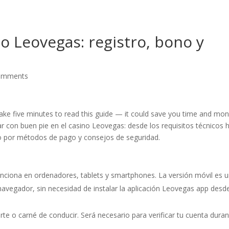
no Leovegas: registro, bono y
omments
take five minutes to read this guide — it could save you time and mon
 con buen pie en el casino Leovegas: desde los requisitos técnicos 
o por métodos de pago y consejos de seguridad.
funciona en ordenadores, tablets y smartphones. La versión móvil es 
navegador, sin necesidad de instalar la aplicación Leovegas app desd
e o carné de conducir. Será necesario para verificar tu cuenta duran