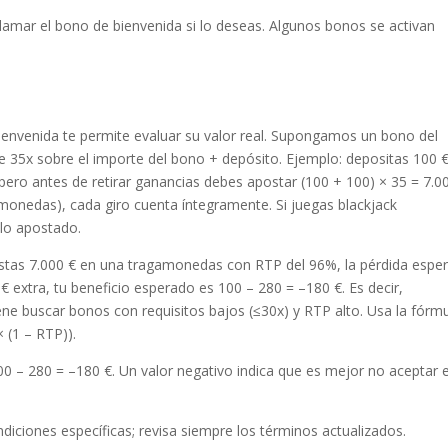
lamar el bono de bienvenida si lo deseas. Algunos bonos se activan
ienvenida te permite evaluar su valor real. Supongamos un bono del
 35x sobre el importe del bono + depósito. Ejemplo: depositas 100 €
pero antes de retirar ganancias debes apostar (100 + 100) × 35 = 7.00
amonedas), cada giro cuenta íntegramente. Si juegas blackjack
 lo apostado.
estas 7.000 € en una tragamonedas con RTP del 96%, la pérdida espe
 extra, tu beneficio esperado es 100 – 280 = –180 €. Es decir,
ne buscar bonos con requisitos bajos (≤30x) y RTP alto. Usa la fórmu
 (1 – RTP)).
00 – 280 = –180 €. Un valor negativo indica que es mejor no aceptar e
ciones específicas; revisa siempre los términos actualizados.