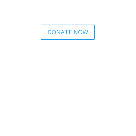
DONATE NOW