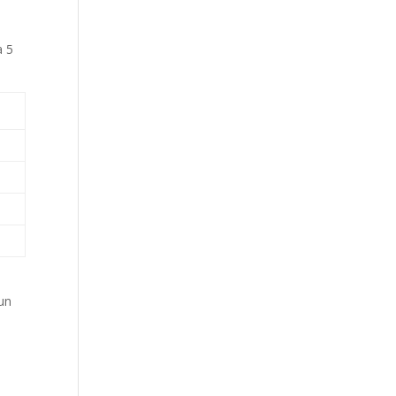
a 5
 un