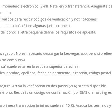
 monedero electrónico (Skrill, Neteller) o transferencia. Asegúrate d
 cuenta.
válidos para recibir códigos de verificación y notificaciones.
d en tu país (21 en algunas jurisdicciones).
 del bono: la letra pequeña define los requisitos de apuesta.
navegador. No es necesario descargar la Leovegas app, pero si prefier
 inicio como PWA.
nta” (suele estar en la esquina superior derecha).
es: nombre, apellidos, fecha de nacimiento, dirección, código postal
gura. Activa la verificación en dos pasos (2FA) si está disponible.
eléfono. Recibirás un código de confirmación por SMS o email; ingrés
a primera transacción (mínimo suele ser 10 €). Acepta los términos y