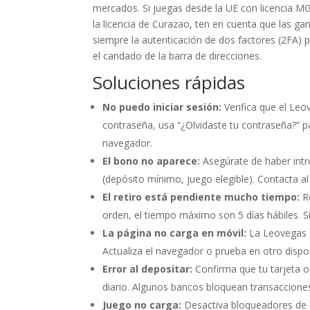
mercados. Si juegas desde la UE con licencia M
la licencia de Curazao, ten en cuenta que las ga
siempre la autenticación de dos factores (2FA) pa
el candado de la barra de direcciones.
Soluciones rápidas
No puedo iniciar sesión:
Verifica que el Leov
contraseña, usa “¿Olvidaste tu contraseña?” p
navegador.
El bono no aparece:
Asegúrate de haber intro
(depósito mínimo, juego elegible). Contacta al
El retiro está pendiente mucho tiempo:
Re
orden, el tiempo máximo son 5 días hábiles. Si
La página no carga en móvil:
La Leovegas a
Actualiza el navegador o prueba en otro dispos
Error al depositar:
Confirma que tu tarjeta o
diario. Algunos bancos bloquean transacciones
Juego no carga:
Desactiva bloqueadores de a