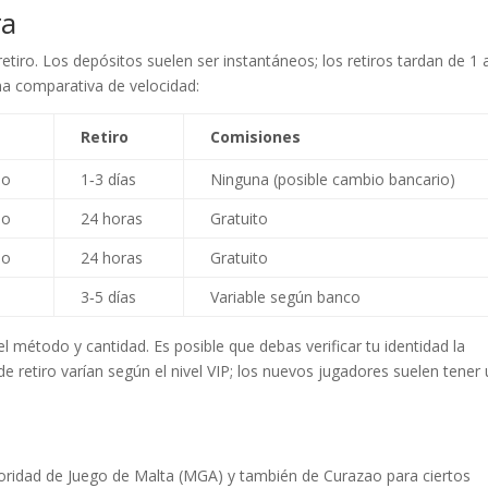
ra
iro. Los depósitos suelen ser instantáneos; los retiros tardan de 1 
na comparativa de velocidad:
Retiro
Comisiones
eo
1‑3 días
Ninguna (posible cambio bancario)
eo
24 horas
Gratuito
eo
24 horas
Gratuito
3‑5 días
Variable según banco
e el método y cantidad. Es posible que debas verificar tu identidad la
e retiro varían según el nivel VIP; los nuevos jugadores suelen tener
toridad de Juego de Malta (MGA) y también de Curazao para ciertos