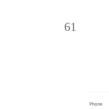
Phone