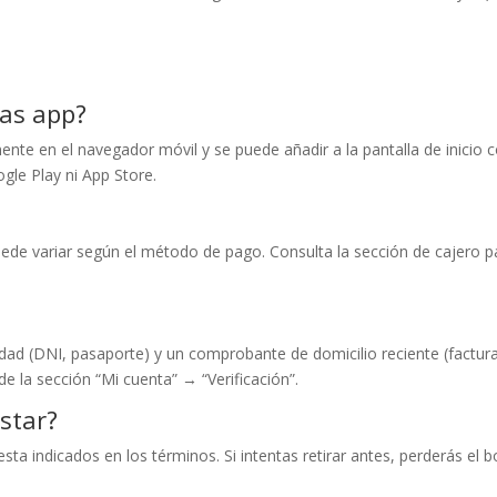
.
gas app?
mente en el navegador móvil y se puede añadir a la pantalla de inicio
gle Play ni App Store.
ede variar según el método de pago. Consulta la sección de cajero p
dad (DNI, pasaporte) y un comprobante de domicilio reciente (factur
de la sección “Mi cuenta” → “Verificación”.
ostar?
sta indicados en los términos. Si intentas retirar antes, perderás el 