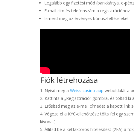
Legalább egy fizetési mód (bankkártya, e-pénz
E-mail cím és telefonszám a regisztrációhoz.
Ismerd meg az érvényes bónuszfeltételeket – 
Fiók létrehozása
Nyisd meg a
Weiss casino app
weboldalát a 
Kattints a „Regisztráció” gombra, és töltsd ki 
Erősítsd meg az e-mail címedet a kapott link s
Végezd el a KYC-ellenőrzést: tölts fel egy sz
kivonat).
Állítsd be a kétfaktoros hitelesítést (2FA) a f