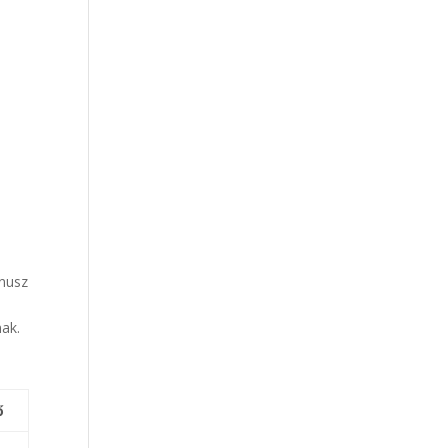
ónusz
nak.
ő