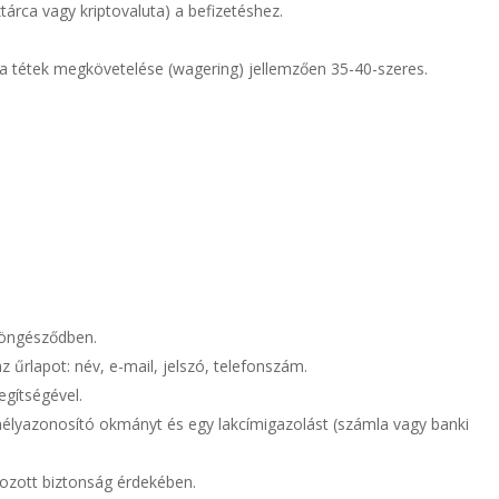
tárca vagy kriptovaluta) a befizetéshez.
a tétek megkövetelése (wagering) jellemzően 35-40-szeres.
böngésződben.
az űrlapot: név, e-mail, jelszó, telefonszám.
egítségével.
emélyazonosító okmányt és egy lakcímigazolást (számla vagy banki
okozott biztonság érdekében.