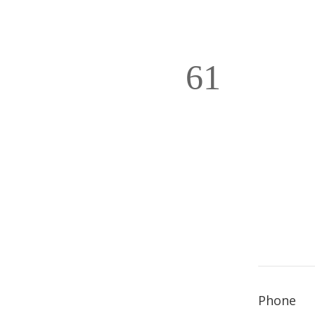
Phone