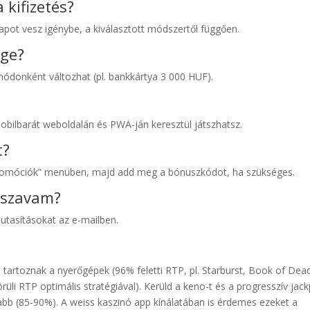
 kifizetés?
apot vesz igénybe, a kiválasztott módszertől függően.
ege?
 módonként változhat (pl. bankkártya 3 000 HUF).
obilbarát weboldalán és PWA-ján keresztül játszhatsz.
t?
 „Promóciók” menüben, majd add meg a bónuszkódot, ha szükséges.
elszavam?
z utasításokat az e-mailben.
tartoznak a nyerőgépek (96% feletti RTP, pl. Starburst, Book of Dea
rüli RTP optimális stratégiával). Kerüld a keno-t és a progresszív jac
abb (85-90%). A weiss kaszinó app kínálatában is érdemes ezeket a