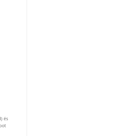
d) és
kpot