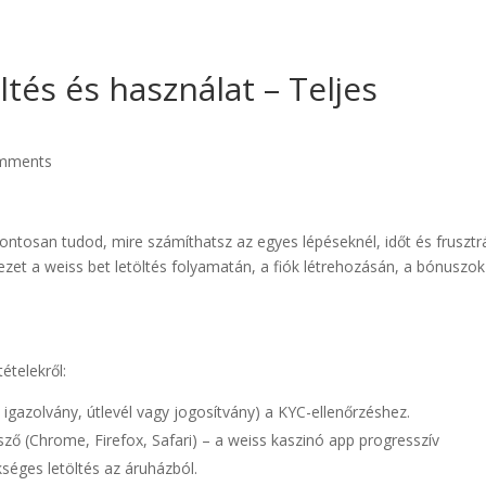
tés és használat – Teljes
mments
pontosan tudod, mire számíthatsz az egyes lépéseknél, időt és frusztr
ezet a weiss bet letöltés folyamatán, a fiók létrehozásán, a bónuszok
ételekről:
gazolvány, útlevél vagy jogosítvány) a KYC-ellenőrzéshez.
ző (Chrome, Firefox, Safari) – a weiss kaszinó app progresszív
éges letöltés az áruházból.