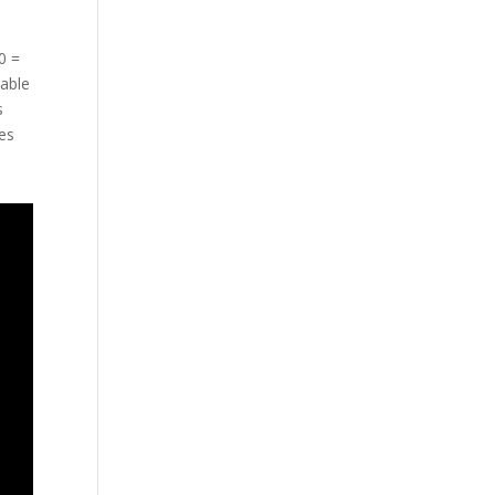
0 =
table
s
les