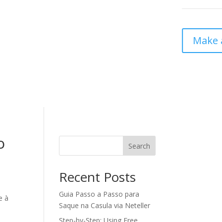
Make 
o
Search
Recent Posts
Guia Passo a Passo para
e à
Saque na Casula via Neteller
Step-by-Step: Using Free