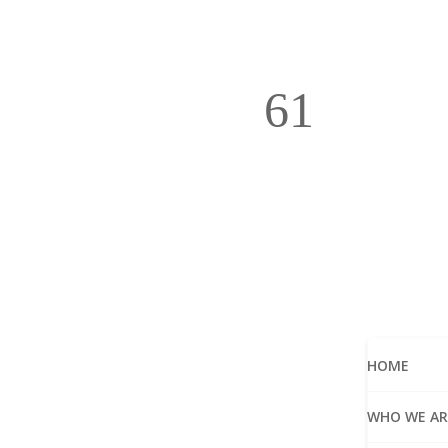
HOME
WHO WE AR