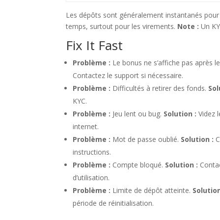
Les dépôts sont généralement instantanés pour le
temps, surtout pour les virements.
Note :
Un KYC
Fix It Fast
Problème :
Le bonus ne s’affiche pas après l
Contactez le support si nécessaire.
Problème :
Difficultés à retirer des fonds.
Sol
KYC.
Problème :
Jeu lent ou bug.
Solution :
Videz l
internet.
Problème :
Mot de passe oublié.
Solution :
C
instructions.
Problème :
Compte bloqué.
Solution :
Contac
d’utilisation.
Problème :
Limite de dépôt atteinte.
Solution
période de réinitialisation.