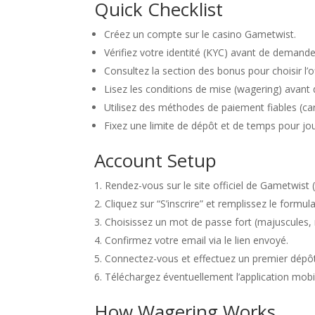
Quick Checklist
Créez un compte sur le casino Gametwist.
Vérifiez votre identité (KYC) avant de demander
Consultez la section des bonus pour choisir l’o
Lisez les conditions de mise (wagering) avant 
Utilisez des méthodes de paiement fiables (cart
Fixez une limite de dépôt et de temps pour jo
Account Setup
Rendez-vous sur le site officiel de Gametwist 
Cliquez sur “S’inscrire” et remplissez le formu
Choisissez un mot de passe fort (majuscules, m
Confirmez votre email via le lien envoyé.
Connectez-vous et effectuez un premier dépô
Téléchargez éventuellement l’application mobi
How Wagering Works