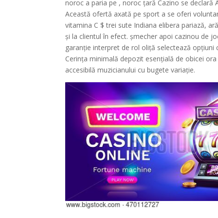
noroc a paria pe , noroc țară Cazino se declară
Această ofertă axată pe sport a se oferi volunta
vitamina C $ trei sute Indiana elibera pariază, a
și la clientul în efect. șmecher apoi cazinou de j
garanție interpret de rol oliță selectează opțiuni
Cerința minimală depozit esențială de obicei ora 
accesibilă muzicianului cu bugete variație.