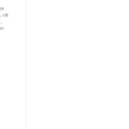
ție
, cât
 ,
ri.