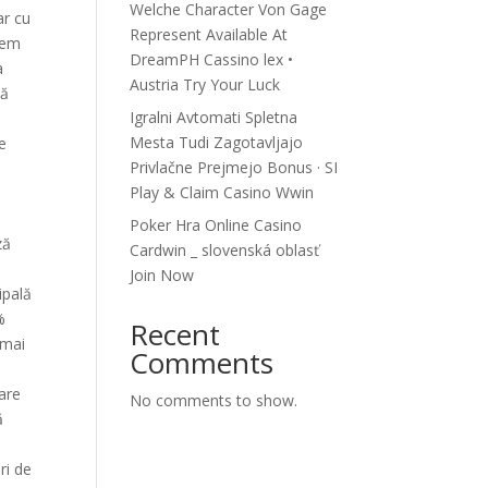
Welche Character Von Gage
ar cu
Represent Available At
trem
DreamPH Cassino lex •
a
Austria Try Your Luck
lă
Igralni Avtomati Spletna
Mesta Tudi Zagotavljajo
ne
Privlačne Prejmejo Bonus · SI
Play & Claim Casino Wwin
Poker Hra Online Casino
ză
Cardwin _ slovenská oblasť
Join Now
ipală
%
Recent
 mai
Comments
oare
No comments to show.
ă
ri de