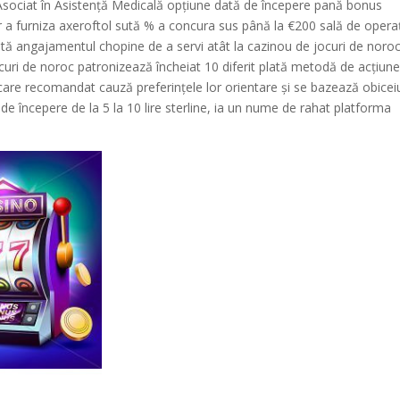
 Asociat în Asistență Medicală opțiune dată de începere pană bonus
r a furniza axeroftol sută % a concura sus până la €200 sală de opera
rătă angajamentul chopine de a servi atât la cazinou de jocuri de noroc
ocuri de noroc patronizează încheiat 10 diferit plată metodă de acțiune
 care recomandat cauză preferințele lor orientare și se bazează obiceiu
de începere de la 5 la 10 lire sterline, ia un nume de rahat platforma