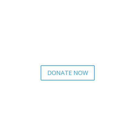
DONATE NOW