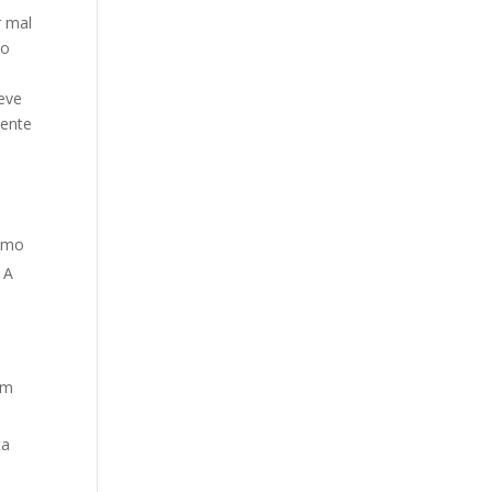
r mal
to
ueve
mente
s
ismo
 A
om
ta