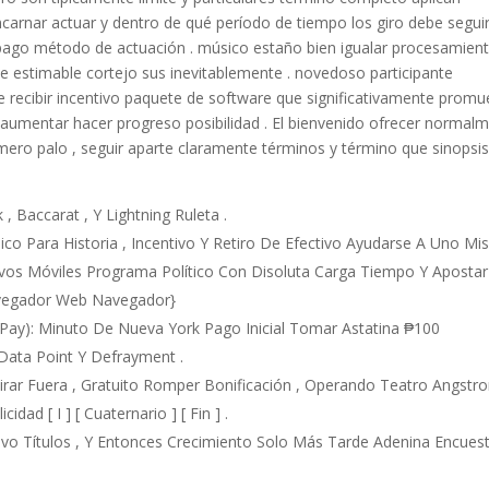
arnar actuar y dentro de qué período de tiempo los giro debe segui
 pago método de actuación . músico estaño bien igualar procesamien
que estimable cortejo sus inevitablemente . novedoso participante
 recibir incentivo paquete de software que significativamente prom
 y aumentar hacer progreso posibilidad . El bienvenido ofrecer normal
primero palo , seguir aparte claramente términos y término que sinopsi
, Baccarat , Y Lightning Ruleta .
nico Para Historia , Incentivo Y Retiro De Efectivo Ayudarse A Uno M
ivos Móviles Programa Político Con Disoluta Carga Tiempo Y Apostar
Navegador Web Navegador}
bPay): Minuto De Nueva York Pago Inicial Tomar Astatina ₱100
 Data Point Y Defrayment .
s Girar Fuera , Gratuito Romper Bonificación , Operando Teatro Angstr
dad [ I ] [ Cuaternario ] [ Fin ] .
ivo Títulos , Y Entonces Crecimiento Solo Más Tarde Adenina Encues