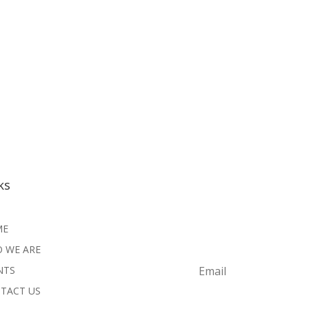
ks
Newsletter
ME
Subscribe to our news lett
 WE ARE
NTS
TACT US