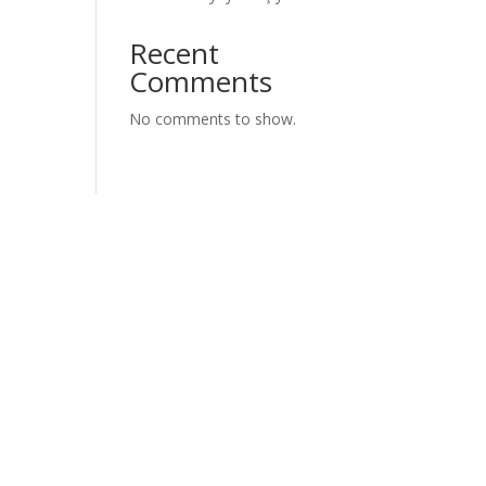
Recent
Comments
No comments to show.
er.
Subscribe