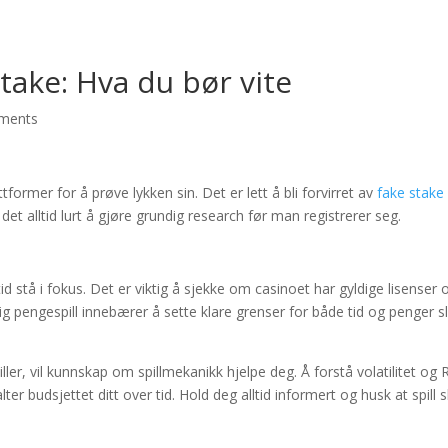
take: Hva du bør vite
ments
former for å prøve lykken sin. Det er lett å bli forvirret av
fake stake
det alltid lurt å gjøre grundig research før man registrerer seg.
l
tid stå i fokus. Det er viktig å sjekke om casinoet har gyldige lisenser 
lig pengespill innebærer å sette klare grenser for både tid og penger sl
ler, vil kunnskap om spillmekanikk hjelpe deg. Å forstå volatilitet og
ter budsjettet ditt over tid. Hold deg alltid informert og husk at spill s