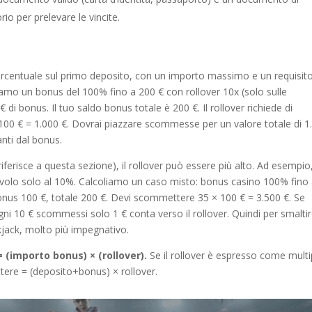
o per prelevare le vincite.
rcentuale sul primo deposito, con un importo massimo e un requisito
mo un bonus del 100% fino a 200 € con rollover 10x (solo sulle
di bonus. Il tuo saldo bonus totale è 200 €. Il rollover richiede di
100 € = 1.000 €. Dovrai piazzare scommesse per un valore totale di 1
anti dal bonus.
riferisce a questa sezione), il rollover può essere più alto. Ad esempio
avolo solo al 10%. Calcoliamo un caso misto: bonus casino 100% fino
bonus 100 €, totale 200 €. Devi scommettere 35 × 100 € = 3.500 €. Se
gni 10 € scommessi solo 1 € conta verso il rollover. Quindi per smaltire
jack, molto più impegnativo.
(importo bonus) × (rollover).
Se il rollover è espresso come multi
ere = (deposito+bonus) × rollover.