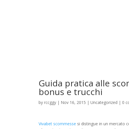
Guida pratica alle sco
bonus e trucchi
by
rccggy
|
Nov 16, 2015
|
Uncategorized
|
0 
Vivabet scommesse
si distingue in un mercato