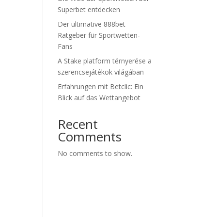
Superbet entdecken
Der ultimative 888bet
Ratgeber für Sportwetten-
Fans
A Stake platform térnyerése a
szerencsejátékok világában
Erfahrungen mit Betclic: Ein
Blick auf das Wettangebot
Recent
Comments
No comments to show.