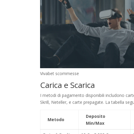
Vivabet scommesse
Carica e Scarica
I metodi di pagamento disponibili includono carte
Skrill, Neteller, e carte prepagate. La tabella seg
Deposito
Metodo
Min/Max