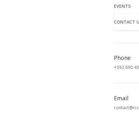
EVENTS
CONTACT 
Phone
+592 690 4
Email
contact@rcc