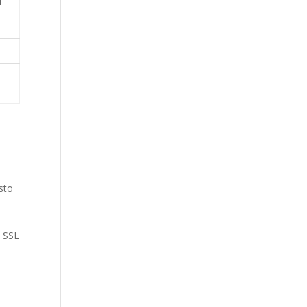
i
sto
a SSL