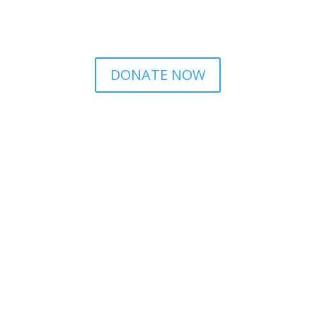
DONATE NOW