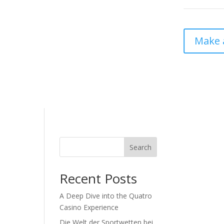
Make 
Search
Recent Posts
A Deep Dive into the Quatro
Casino Experience
Die Welt der Sportwetten bei